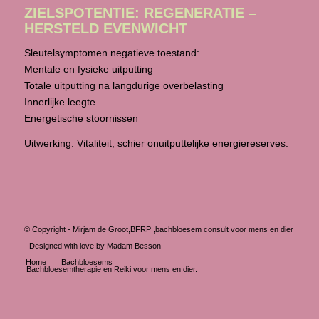
ZIELSPOTENTIE: REGENERATIE –
HERSTELD EVENWICHT
Sleutelsymptomen negatieve toestand:
Mentale en fysieke uitputting
Totale uitputting na langdurige overbelasting
Innerlijke leegte
Energetische stoornissen
Uitwerking: Vitaliteit, schier onuitputtelijke energiereserves.
© Copyright -
Mirjam de Groot,BFRP ,bachbloesem consult voor mens en dier
-
Designed with love by Madam Besson
Home
Bachbloesems
Bachbloesemtherapie en Reiki voor mens en dier.